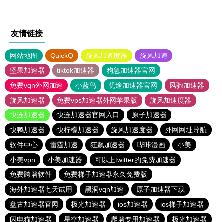
友情链接
网站地图
QuickQ
旋风加速度器
旋风加速
坚果加速器
tiktok加速器
狗急加速器官网
免费vqn外网加速
小蓝鸟
优途加速器官网
风驰加速器
旋风加速器
免费vps加速器外网苹果版
旋风加速度器
快连加速器
快连加速器官网入口
原子加速器
快鸭加速器
快柠檬加速器
旋风加速度器
外网网址导航
软件中心
雷霆加速
狂飙加速器
哔咔漫画
小美
小美vpn
小美加速器
可以上twitter的免费加速器
免费跨墙软件
免费梯子加速器永久免费版
海外加速器七天试用
黑洞vqn加速
原子加速器下载
盘古加速器官网
极光加速器
ios加速器
ios梯子加速器
闪电猫加速器
星空加速器
爬墙专用加速器
极光加速器