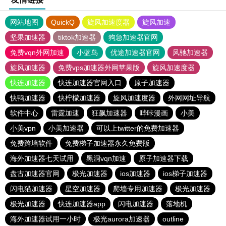
网站地图
QuickQ
旋风加速度器
旋风加速
坚果加速器
tiktok加速器
狗急加速器官网
免费vqn外网加速
小蓝鸟
优途加速器官网
风驰加速器
旋风加速器
免费vps加速器外网苹果版
旋风加速度器
快连加速器
快连加速器官网入口
原子加速器
快鸭加速器
快柠檬加速器
旋风加速度器
外网网址导航
软件中心
雷霆加速
狂飙加速器
哔咔漫画
小美
小美vpn
小美加速器
可以上twitter的免费加速器
免费跨墙软件
免费梯子加速器永久免费版
海外加速器七天试用
黑洞vqn加速
原子加速器下载
盘古加速器官网
极光加速器
ios加速器
ios梯子加速器
闪电猫加速器
星空加速器
爬墙专用加速器
极光加速器
极光加速器
快连加速器app
闪电加速器
落地机
海外加速器试用一小时
极光aurora加速器
outline