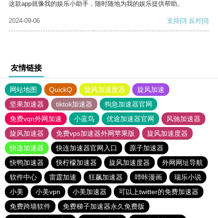
这款app就像我的娱乐小助手，随时随地为我的娱乐提供帮助。
2024-09-06
支持
[0]
反对
[0]
友情链接
网站地图
QuickQ
旋风加速度器
旋风加速
坚果加速器
tiktok加速器
狗急加速器官网
免费vqn外网加速
小蓝鸟
优途加速器官网
风驰加速器
旋风加速器
免费vps加速器外网苹果版
旋风加速度器
快连加速器
快连加速器官网入口
原子加速器
快鸭加速器
快柠檬加速器
旋风加速度器
外网网址导航
软件中心
雷霆加速
狂飙加速器
哔咔漫画
瑞乐小说
小美
小美vpn
小美加速器
可以上twitter的免费加速器
免费跨墙软件
免费梯子加速器永久免费版