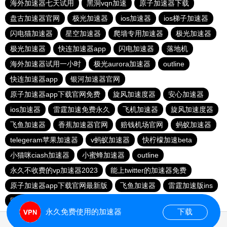
海外加速器七天试用
黑洞vqn加速
原子加速器下载
盘古加速器官网
极光加速器
ios加速器
ios梯子加速器
闪电猫加速器
星空加速器
爬墙专用加速器
极光加速器
极光加速器
快连加速器app
闪电加速器
落地机
海外加速器试用一小时
极光aurora加速器
outline
快连加速器app
银河加速器官网
原子加速器app下载官网免费
旋风加速度器
安心加速器
ios加速器
雷霆加速免费永久
飞机加速器
旋风加速度器
飞鱼加速器
香蕉加速器官网
赔钱机场官网
蚂蚁加速器
telegeram苹果加速器
v蚂蚁加速器
快柠檬加速beta
小猫咪ciash加速器
小蜜蜂加速器
outline
永久不收费的vp加速器2023
能上twitter的加速器免费
原子加速器app下载官网最新版
飞鱼加速器
雷霆加速版ins
国外上网加速器
香蕉加速器vp官网
蚂蚁vp加速器官网
永久免费使用的加速器
下载