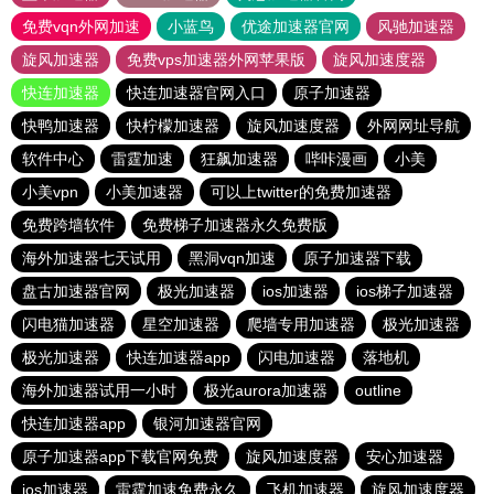
免费vqn外网加速
小蓝鸟
优途加速器官网
风驰加速器
旋风加速器
免费vps加速器外网苹果版
旋风加速度器
快连加速器
快连加速器官网入口
原子加速器
快鸭加速器
快柠檬加速器
旋风加速度器
外网网址导航
软件中心
雷霆加速
狂飙加速器
哔咔漫画
小美
小美vpn
小美加速器
可以上twitter的免费加速器
免费跨墙软件
免费梯子加速器永久免费版
海外加速器七天试用
黑洞vqn加速
原子加速器下载
盘古加速器官网
极光加速器
ios加速器
ios梯子加速器
闪电猫加速器
星空加速器
爬墙专用加速器
极光加速器
极光加速器
快连加速器app
闪电加速器
落地机
海外加速器试用一小时
极光aurora加速器
outline
快连加速器app
银河加速器官网
原子加速器app下载官网免费
旋风加速度器
安心加速器
ios加速器
雷霆加速免费永久
飞机加速器
旋风加速度器