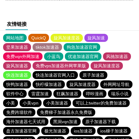
友情链接
网站地图
QuickQ
旋风加速度器
旋风加速
坚果加速器
tiktok加速器
狗急加速器官网
免费vqn外网加速
小蓝鸟
优途加速器官网
风驰加速器
旋风加速器
免费vps加速器外网苹果版
旋风加速度器
快连加速器
快连加速器官网入口
原子加速器
快鸭加速器
快柠檬加速器
旋风加速度器
外网网址导航
软件中心
雷霆加速
狂飙加速器
哔咔漫画
瑞乐小说
小美
小美vpn
小美加速器
可以上twitter的免费加速器
免费跨墙软件
免费梯子加速器永久免费版
海外加速器七天试用
黑洞vqn加速
原子加速器下载
盘古加速器官网
极光加速器
ios加速器
ios梯子加速器