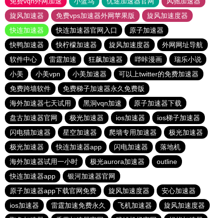
免费vqn外网加速
小蓝鸟
优途加速器官网
风驰加速器
旋风加速器
免费vps加速器外网苹果版
旋风加速度器
快连加速器
快连加速器官网入口
原子加速器
快鸭加速器
快柠檬加速器
旋风加速度器
外网网址导航
软件中心
雷霆加速
狂飙加速器
哔咔漫画
瑞乐小说
小美
小美vpn
小美加速器
可以上twitter的免费加速器
免费跨墙软件
免费梯子加速器永久免费版
海外加速器七天试用
黑洞vqn加速
原子加速器下载
盘古加速器官网
极光加速器
ios加速器
ios梯子加速器
闪电猫加速器
星空加速器
爬墙专用加速器
极光加速器
极光加速器
快连加速器app
闪电加速器
落地机
海外加速器试用一小时
极光aurora加速器
outline
快连加速器app
银河加速器官网
原子加速器app下载官网免费
旋风加速度器
安心加速器
ios加速器
雷霆加速免费永久
飞机加速器
旋风加速度器